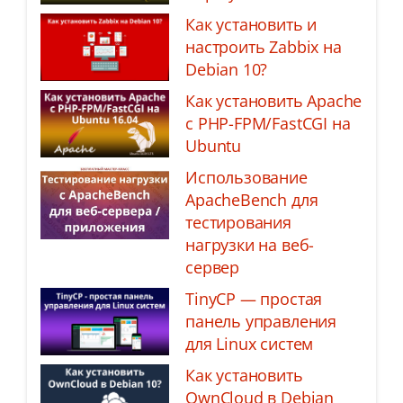
Как установить и
настроить Zabbix на
Debian 10?
Как установить Apache
с PHP-FPM/FastCGI на
Ubuntu
Использование
ApacheBench для
тестирования
нагрузки на веб-
сервер
TinyCP — простая
панель управления
для Linux систем
Как установить
OwnCloud в Debian