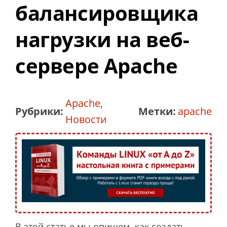
балансировщика
нагрузки на веб-
сервере Apache
Apache
,
Рубрики:
Метки:
apache
Новости
В этой статье мы опишем, как создать