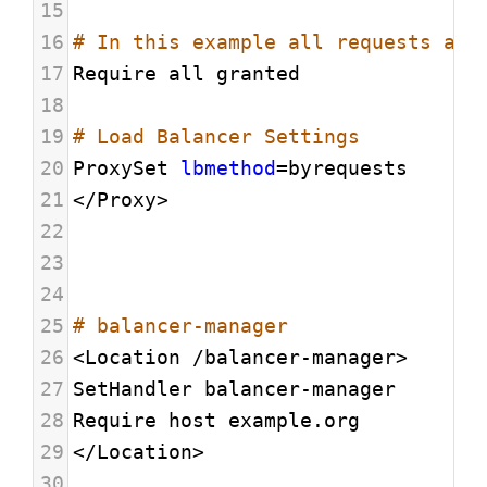
15
16
# In this example all requests are
17
Require all granted
18
19
# Load Balancer Settings
20
ProxySet 
lbmethod
=
byrequests
21
</Proxy>
22
23
24
25
# balancer-manager
26
<Location /balancer-manager>
27
SetHandler balancer-manager
28
Require host example.org
29
</Location>
30