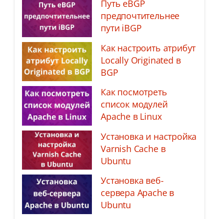
Путь eBGP
предпочтительнее
пути iBGP
Как настроить атрибут
Locally Originated в
BGP
Как посмотреть
список модулей
Apache в Linux
Установка и настройка
Varnish Cache в
Ubuntu
Установка веб-
сервера Apache в
Ubuntu