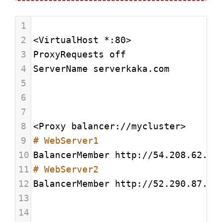
1
2
<VirtualHost *:80>
3
ProxyRequests off
4
ServerName serverkaka.com
5
6
7
8
<Proxy balancer://mycluster>
9
# WebServer1
10
BalancerMember http://54.208.62.10
11
# WebServer2
12
BalancerMember http://52.290.87.14
13
14