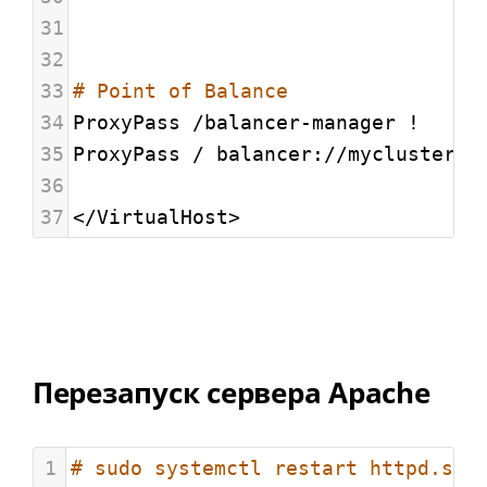
31
32
33
# Point of Balance
34
ProxyPass /balancer-manager !
35
ProxyPass / balancer://mycluster/
36
37
</VirtualHost>
Перезапуск сервера Apache
1
# sudo systemctl restart httpd.ser