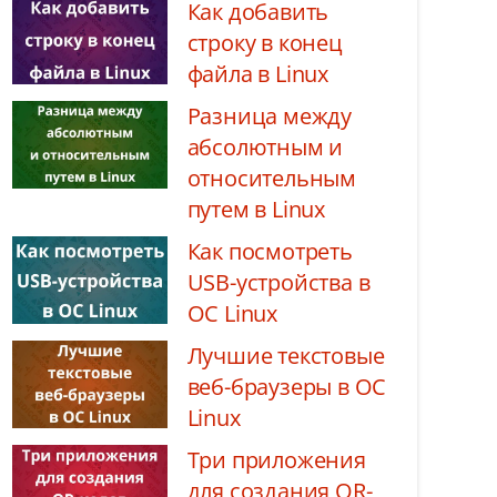
Как добавить
строку в конец
файла в Linux
Разница между
абсолютным и
относительным
путем в Linux
Как посмотреть
USB-устройства в
ОС Linux
Лучшие текстовые
веб-браузеры в ОС
Linux
Три приложения
для создания QR-