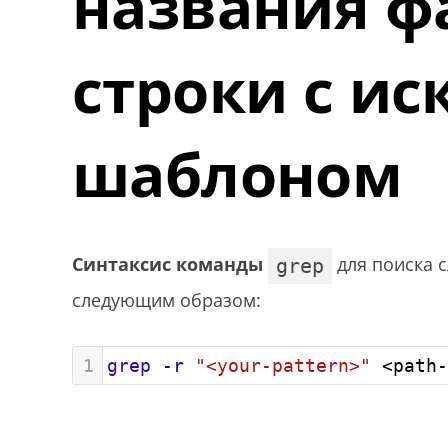
названия ф
строки с и
шаблоном
Синтаксис команды
для поиска с
grep
следующим образом:
1
grep
-r
"<your-pattern>"
 <path-