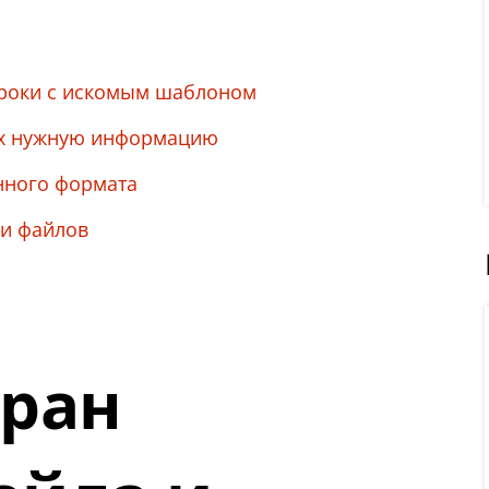
троки с искомым шаблоном
их нужную информацию
нного формата
 и файлов
кран