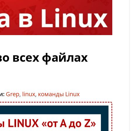
во всех файлах
и:
Grep
,
linux
,
команды Linux