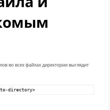
айла и
скомым
лов во всех файлах директории выглядит
to-directory>