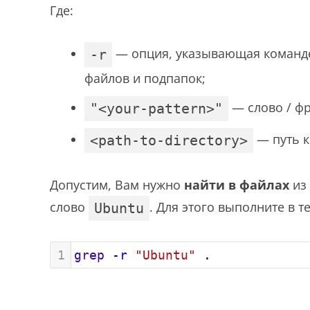
Где:
— опция, указывающая команде
-r
файлов и подпапок;
— слово / фр
"<your-pattern>"
— путь к
<path-to-directory>
Допустим, Вам нужно
найти в файлах
из 
слово
. Для этого выполните в 
Ubuntu
1
grep
-r
"Ubuntu"
 .