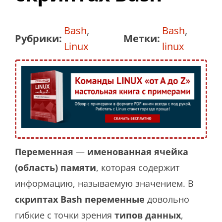
Bash
,
Bash
,
Рубрики:
Метки:
Linux
linux
Переменная
—
именованная ячейка
(область) памяти
, которая содержит
информацию, называемую значением. В
скриптах Bash переменные
довольно
гибкие с точки зрения
типов данных
,