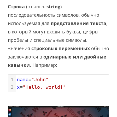
Строка
(от англ.
string
) —
последовательность символов, обычно
используемая для
представления текста
,
в который могут входить буквы, цифры,
пробелы и специальные символы.
Значения
строковых переменных
обычно
заключаются в
одинарные или двойные
кавычки
. Например:
1
name
=
"John"
2
x
=
"Hello, world!"