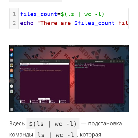
1
files_count
=
$(ls | wc -l)
2
echo
"There are 
$files_count
 files
Здесь
— подстановка
$(ls | wc -l)
команды
, которая
ls | wc -l