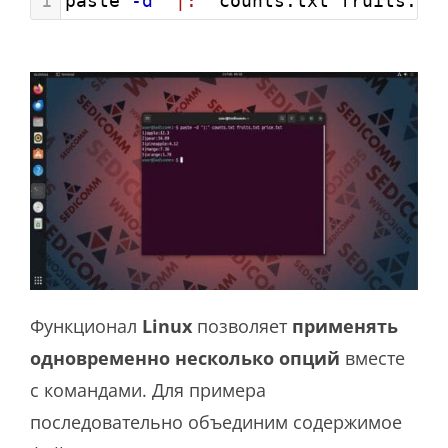
1
paste 
-d
"|:"
 counts.txt fruits.tx
Функционал
Linux
позволяет
применять
одновременно несколько опций
вместе
с командами. Для примера
последовательно объединим содержимое