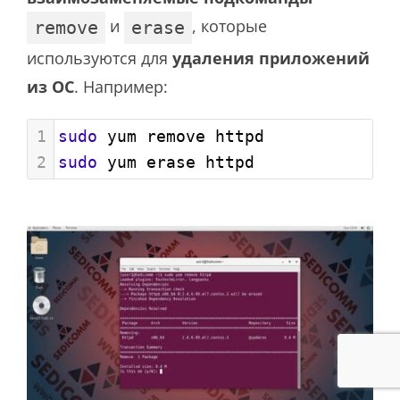
и
, которые
remove
erase
используются для
удаления приложений
из ОС
. Например:
1
sudo
 yum remove httpd
2
sudo
 yum erase httpd