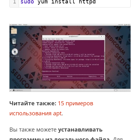
1
sudo
 yum install httpd
Читайте также:
15 примеров
использования apt
.
Вы также можете
устанавливать
программы из локального файла
. Для