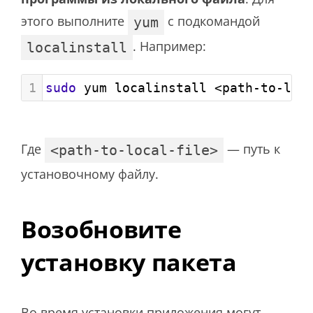
этого выполните
с подкомандой
yum
. Например:
localinstall
1
sudo
 yum localinstall <path-to-loc
Где
— путь к
<path-to-local-file>
установочному файлу.
Возобновите
установку пакета
Во время установки приложения могут