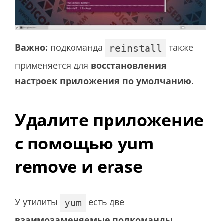
Важно:
подкоманда
также
reinstall
применяется для
восстановления
настроек приложения по умолчанию
.
Удалите приложение
с помощью yum
remove и erase
У утилиты
есть две
yum
взаимозаменяемые подкоманды