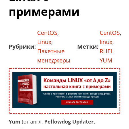
примерами
CentOS
,
CentOS
,
Linux
,
linux
,
Рубрики:
Метки:
Пакетные
RHEL
,
менеджеры
YUM
Yum
(от англ.
Yellowdog Updater,