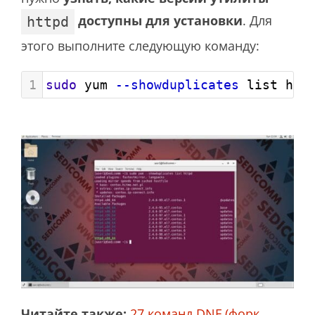
доступны для установки
. Для
httpd
этого выполните следующую команду:
1
sudo
 yum 
--showduplicates
 list htt
Читайте также:
27 команд DNF (форк