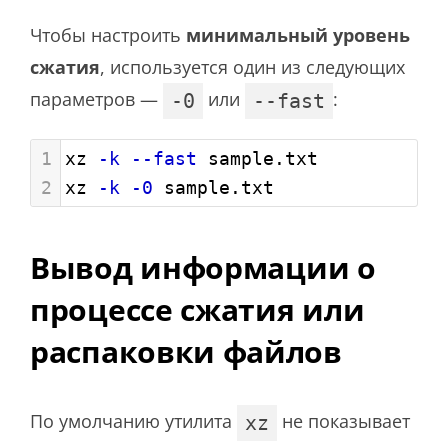
Чтобы настроить
минимальный уровень
сжатия
, используется один из следующих
параметров —
или
:
-0
--fast
1
xz 
-k
--fast
 sample.txt
2
xz 
-k
-0
 sample.txt
Вывод информации о
процессе сжатия или
распаковки файлов
По умолчанию утилита
не показывает
xz