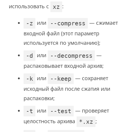
использовать с
:
xz
или
— сжимает
-z
--compress
входной файл (этот параметр
используется по умолчанию);
или
—
-d
--decompress
распаковывает входной архив;
или
— сохраняет
-k
--keep
исходный файл после сжатия или
распаковки;
или
— проверяет
-t
--test
целостность архива
;
*.xz