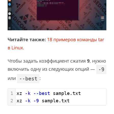
Читайте также:
18 примеров команды tar
в Linux
.
Чтобы задать коэффициент сжатия
9
, нужно
включить одну из следующих опций —
-9
или
:
--best
1
xz 
-k
--best
 sample.txt
2
xz 
-k
-9
 sample.txt