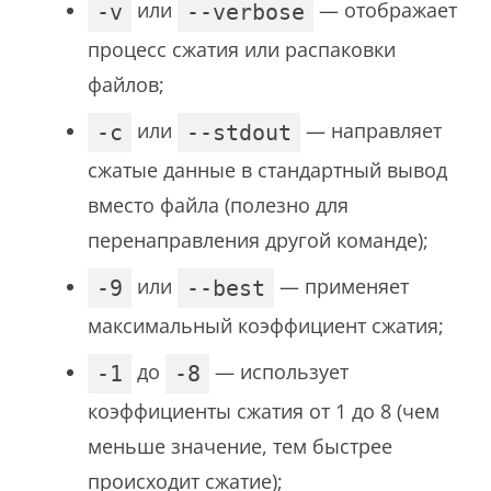
или
— отображает
-v
--verbose
процесс сжатия или распаковки
файлов;
или
— направляет
-c
--stdout
сжатые данные в стандартный вывод
вместо файла (полезно для
перенаправления другой команде);
или
— применяет
-9
--best
максимальный коэффициент сжатия;
до
— использует
-1
-8
коэффициенты сжатия от 1 до 8 (чем
меньше значение, тем быстрее
происходит сжатие);