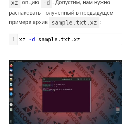
опцию
. Допустим, нам нужно
xz
-d
распаковать полученный в предыдущем
примере архив
:
sample.txt.xz
1
xz 
-d
 sample.txt.xz