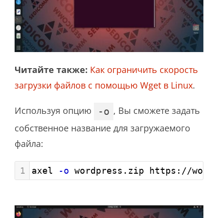
Читайте также:
Как ограничить скорость
загрузки файлов с помощью Wget в Linux
.
Используя опцию
, Вы сможете задать
-o
собственное название для загружаемого
файла:
1
axel 
-o
 wordpress.zip https://word