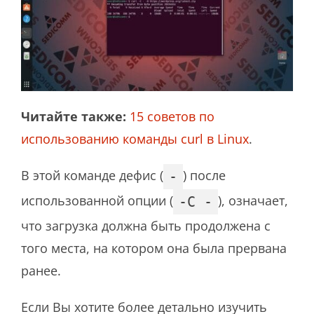
Читайте также:
15 советов по
использованию команды curl в Linux
.
В этой команде дефис (
) после
-
использованной опции (
), означает,
-C -
что загрузка должна быть продолжена с
того места, на котором она была прервана
ранее.
Если Вы хотите более детально изучить