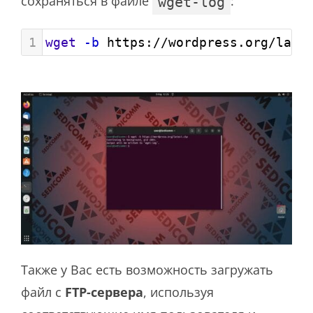
сохраняться в файле
:
wget-log
1
wget
-b
 https://wordpress.org/late
Также у Вас есть возможность загружать
файл с
FTP-сервера
, используя