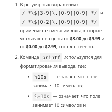
В регулярных выражениях
и
/ *\$[3-9]\.[0-9][0-9] */
/ *\$[0-2]\.[0-9][0-9] */
применяются метасимволы, которые
указывают на цены от
$3.00
до
$9.99
и
от
$0.00
до
$2.99
, соответственно.
Команда
используется для
printf
форматирования вывода, где:
— означает, что поле
%10s
занимает 10 символов;
— означает, что поле
%-10s
занимает 10 символов и