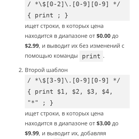
/ *\$[0-2]\.[0-9][0-9] */
{ print ; }
ищет строки, в которых цена
находится в диапазоне от
$0.00
до
$2.99
, и выводит их без изменений с
помощью команды
.
print
Второй шаблон
/ *\$[3-9]\.[0-9][0-9] */
{ print $1, $2, $3, $4,
"*" ; }
ищет строки, в которых цена
находится в диапазоне от
$3.00
до
$9.99
, и выводит их, добавляя