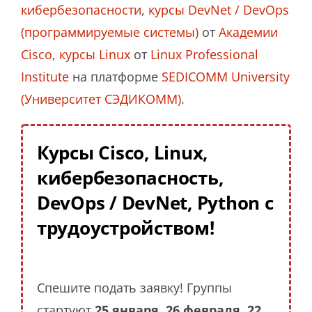
кибербезопасности
,
курсы DevNet / DevOps
(программируемые системы)
от
Академии
Cisco
,
курсы Linux
от
Linux Professional
Institute
на платформе
SEDICOMM University
(Университет СЭДИКОММ)
.
Курсы Cisco, Linux,
кибербезопасность,
DevOps / DevNet, Python с
трудоустройством!
Спешите подать заявку! Группы
стартуют
25 января, 26 февраля, 22