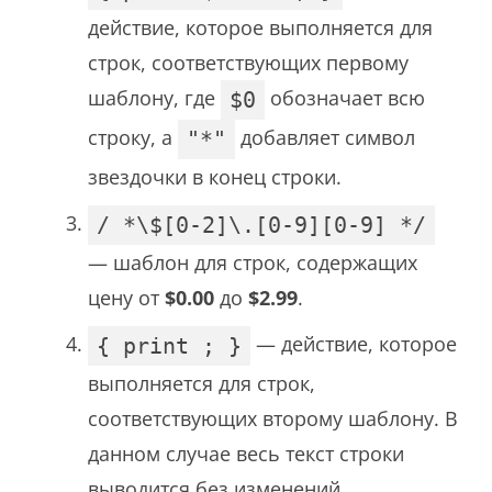
действие, которое выполняется для
строк, соответствующих первому
шаблону, где
обозначает всю
$0
строку, а
добавляет символ
"*"
звездочки в конец строки.
/ *\$[0-2]\.[0-9][0-9] */
— шаблон для строк, содержащих
цену от
$0.00
до
$2.99
.
— действие, которое
{ print ; }
выполняется для строк,
соответствующих второму шаблону. В
данном случае весь текст строки
выводится без изменений.