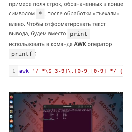
примере поля строк, обозначенных в конце
символом
, после обработки «съехали»
*
влево. Чтобы отформатировать текст
вывода, будем вместо
print
использовать в команде
AWK
оператор
:
printf
1
awk
'/ *\$[3-9]\.[0-9][0-9] */ { p