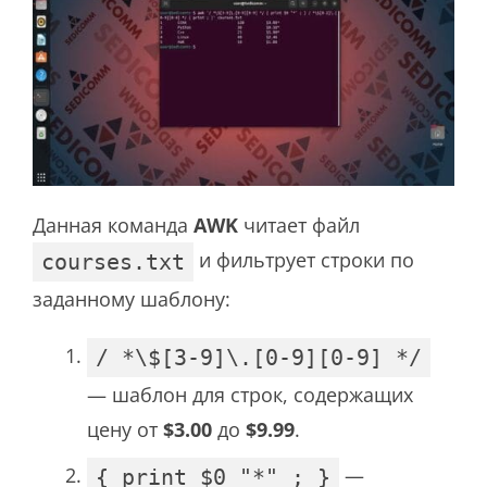
Данная команда
AWK
читает файл
и фильтрует строки по
courses.txt
заданному шаблону:
/ *\$[3-9]\.[0-9][0-9] */
— шаблон для строк, содержащих
цену от
$3.00
до
$9.99
.
—
{ print $0 "*" ; }