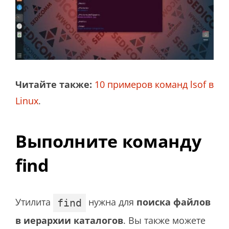
Читайте также:
10 примеров команд lsof в
Linux
.
Выполните команду
find
Утилита
нужна для
поиска файлов
find
в иерархии каталогов
. Вы также можете