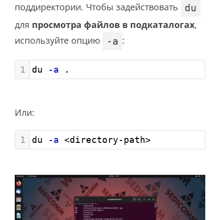
поддиректории. Чтобы задействовать
du
для
просмотра файлов в подкаталогах
,
используйте опцию
:
-a
1
du 
-a
 .
Или:
1
du 
-a
 <directory-path>