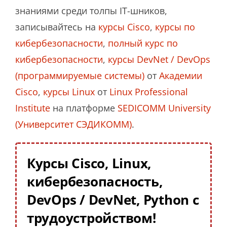
знаниями среди толпы IT-шников,
записывайтесь на
курсы Cisco
,
курсы по
кибербезопасности
,
полный курс по
кибербезопасности
,
курсы DevNet / DevOps
(программируемые системы)
от
Академии
Cisco
,
курсы Linux
от
Linux Professional
Institute
на платформе
SEDICOMM University
(Университет СЭДИКОММ)
.
Курсы Cisco, Linux,
кибербезопасность,
DevOps / DevNet, Python с
трудоустройством!