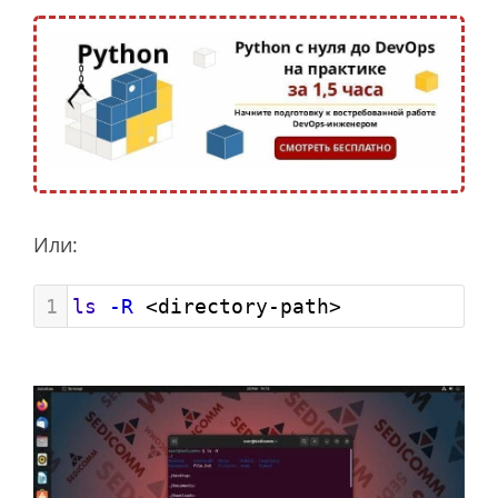
Или:
1
ls
-R
 <directory-path>