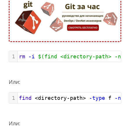
1
rm
-i
$(find <directory-path> -nam
Или:
1
find
 <directory-path> 
-type
 f 
-nam
Или: