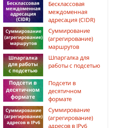
Бесклассовая
междоменная
адресация (CIDR)
Суммирование
(агрегирование)
маршрутов
Шпаргалка для
работы с подсетью
Подсети в
десятичном
формате
Суммирование
(агрегирование)
адресов в IPv6