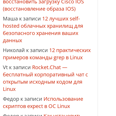
восстановить загрузку Cisco IOS
(восстановление образа IOS)
Маша
к записи
12 лучших self-
hosted облачных хранилищ для
безопасного хранения ваших
данных
Николай
к записи
12 практических
примеров команды grep в Linux
Vt
к записи
Rocket.Chat —
бесплатный корпоративный чат с
открытым исходным кодом для
Linux
Федор
к записи
Использование
скриптов expect в ОС Linux
Федор
к записи
Как установить