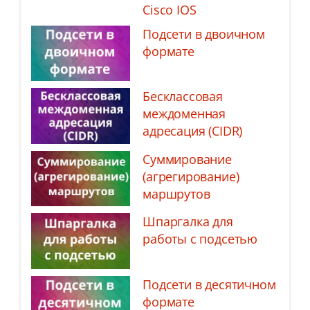
Cisco IOS
Подсети в двоичном
формате
Бесклассовая
междоменная
адресация (CIDR)
Суммирование
(агрегирование)
маршрутов
Шпаргалка для
работы с подсетью
Подсети в десятичном
формате