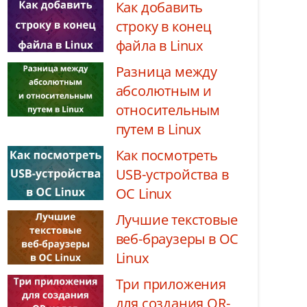
Как добавить
строку в конец
файла в Linux
Разница между
абсолютным и
относительным
путем в Linux
Как посмотреть
USB-устройства в
ОС Linux
Лучшие текстовые
веб-браузеры в ОС
Linux
Три приложения
для создания QR-