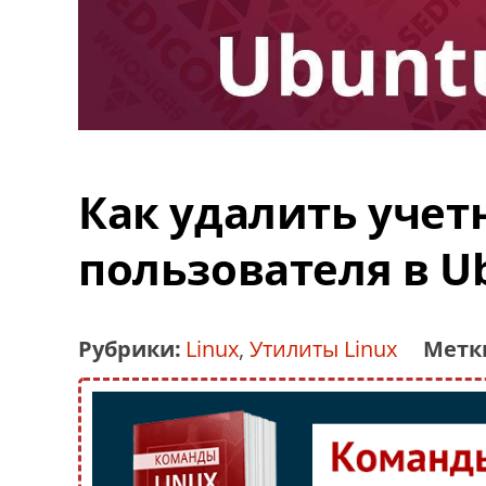
Как удалить учет
пользователя в U
Рубрики:
Linux
,
Утилиты Linux
Метк