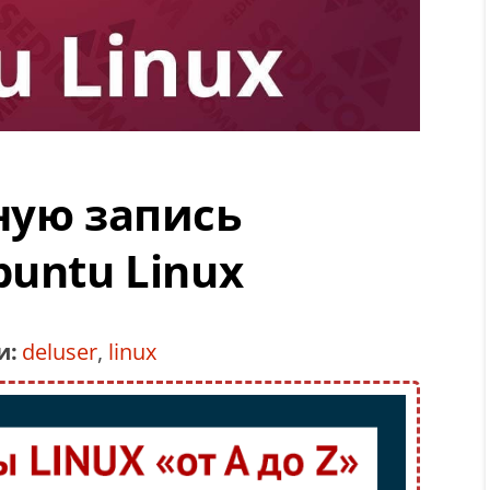
ную запись
buntu Linux
и:
deluser
,
linux