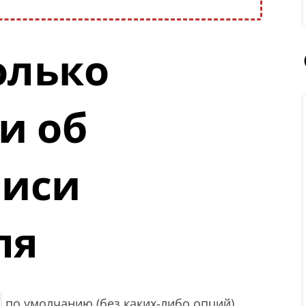
олько
и об
писи
ля
по умолчанию (без каких-либо опций)