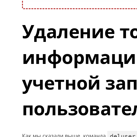
Удаление т
информаци
учетной за
пользовате
Как мы сказали выше, команда
deluser