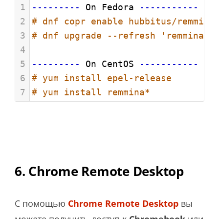
1
---------
 On Fedora 
-----------
2
# dnf copr enable hubbitus/remmina
3
# dnf upgrade --refresh 'remmina*'
4
5
---------
 On CentOS 
-----------
6
# yum install epel-release
7
# yum install remmina*
6. Chrome Remote Desktop
С помощью
Chrome Remote Desktop
вы
можете получить доступ к
Chromebook
или