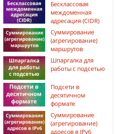
Бесклассовая
междоменная
адресация (CIDR)
Суммирование
(агрегирование)
маршрутов
Шпаргалка для
работы с подсетью
Подсети в
десятичном
формате
Суммирование
(агрегирование)
адресов в IPv6