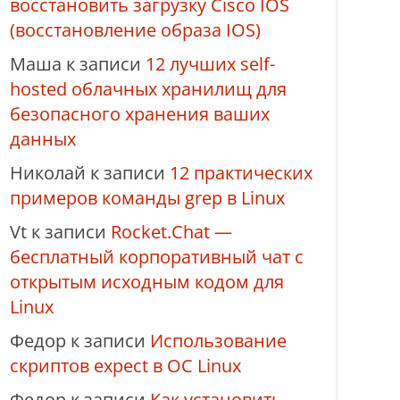
восстановить загрузку Cisco IOS
(восстановление образа IOS)
Маша
к записи
12 лучших self-
hosted облачных хранилищ для
безопасного хранения ваших
данных
Николай
к записи
12 практических
примеров команды grep в Linux
Vt
к записи
Rocket.Chat —
бесплатный корпоративный чат с
открытым исходным кодом для
Linux
Федор
к записи
Использование
скриптов expect в ОС Linux
Федор
к записи
Как установить