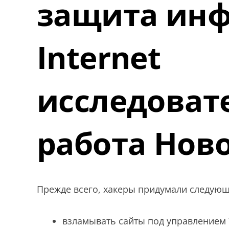
защита ин
Internet
исследоват
работа Нов
Прежде всего, хакеры придумали следующ
взламывать сайты под управлением 