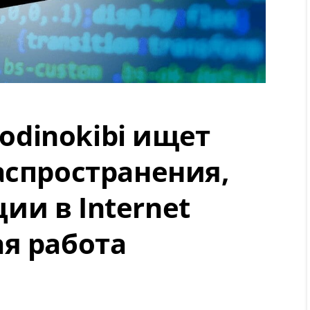
dinokibi ищет
аспространения,
и в Internet
я работа