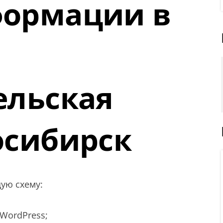
формации в
ельская
осибирск
ую схему:
WordPress;