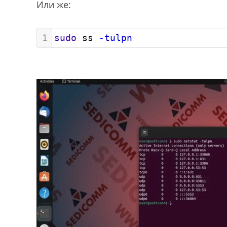
Или же:
1
sudo
 ss 
-tulpn