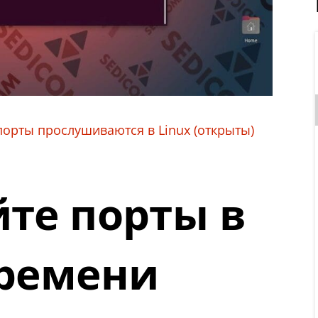
 порты прослушиваются в Linux (открыты)
те порты в
ремени