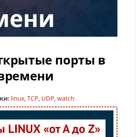
ткрытые порты в
 времени
ки:
linux
,
TCP
,
UDP
,
watch