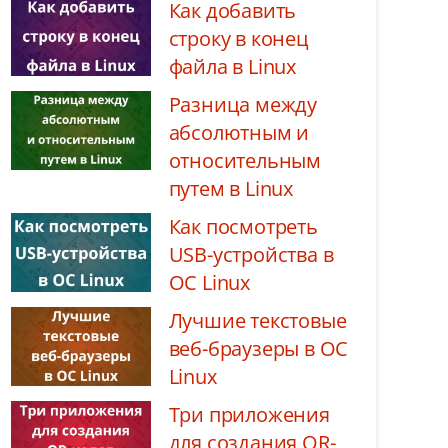
Как добавить
строку в конец
файла в Linux
Разница между
абсолютным и
относительным
путем в Linux
Как посмотреть
USB-устройства в
ОС Linux
Лучшие текстовые
веб-браузеры в ОС
Linux
Три приложения
для создания QR-