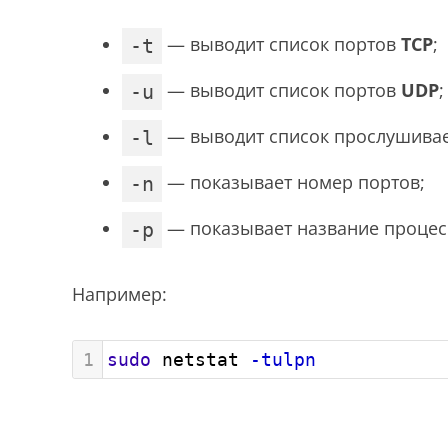
— выводит список портов
TCP
;
-t
— выводит список портов
UDP
;
-u
— выводит список прослушивае
-l
— показывает номер портов;
-n
— показывает название процес
-p
Например:
1
sudo
 netstat 
-tulpn