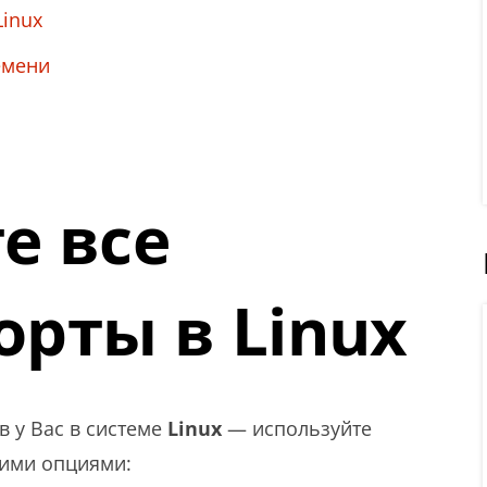
Linux
емени
е все
рты в Linux
в у Вас в системе
Linux
— используйте
ими опциями: