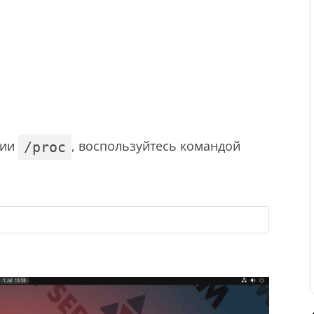
рии
, воспользуйтесь командой
/proc