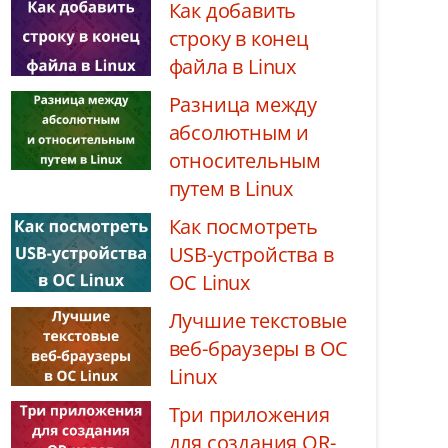
Как добавить
строку в конец
файла в Linux
Разница между
абсолютным и
относительным
путем в Linux
Как посмотреть
USB-устройства в
ОС Linux
Лучшие текстовые
веб-браузеры в ОС
Linux
Три приложения
для создания QR-