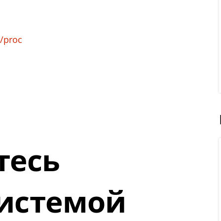
/proc
тесь
истемой