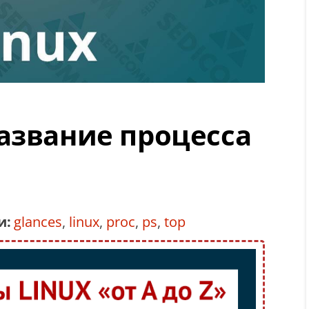
азвание процесса
и:
glances
,
linux
,
proc
,
ps
,
top