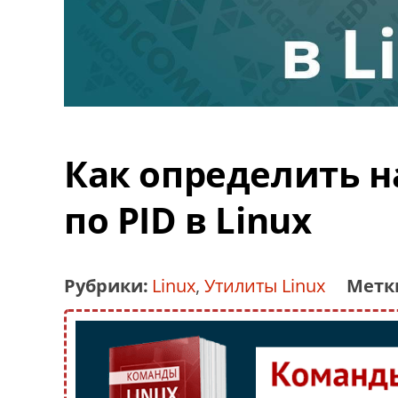
Как определить н
по PID в Linux
Рубрики:
Linux
,
Утилиты Linux
Метк