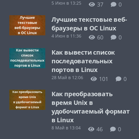
5 Июн в 13:25
37
0
Лучшие текстовые веб-
браузеры в ОС Linux
4 Июн в 11:36
60
0
Как вывести список
последовательных
портов в Linux
28 Май в 12:06
101
0
Как преобразовать
время Unix в
удобочитаемый формат
в Linux
8 Май в 13:04
46
0