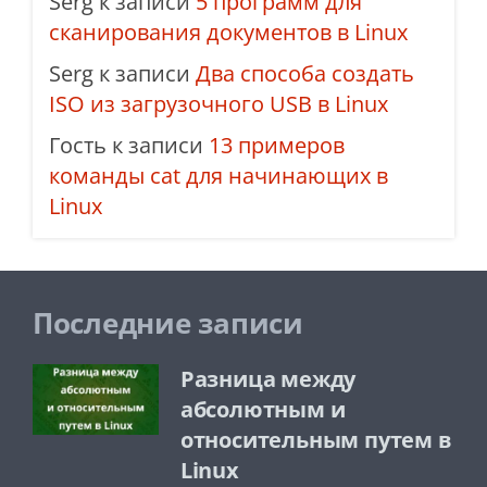
Serg
к записи
5 программ для
сканирования документов в Linux
Serg
к записи
Два способа создать
ISO из загрузочного USB в Linux
Гость
к записи
13 примеров
команды cat для начинающих в
Linux
Последние записи
Разница между
абсолютным и
относительным путем в
Linux