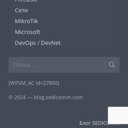
Сети
MikroTik
Microsoft
DevOps / DevNet
Найти:
[WPSM_AC id=27800]
© 2024 — blog.sedicomm.com
Блог SEDICOMM