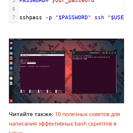
5
PASSWORD
=
"your_password"
6
7
sshpass 
-p
"
$PASSWORD
"
ssh
"
$USER
"
Читайте также:
10 полезных советов для
написания эффективных bash скриптов в