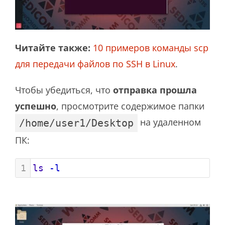
Читайте также:
10 примеров команды scp
для передачи файлов по SSH в Linux
.
Чтобы убедиться, что
отправка прошла
успешно
, просмотрите содержимое папки
на удаленном
/home/user1/Desktop
ПК:
1
ls
-l