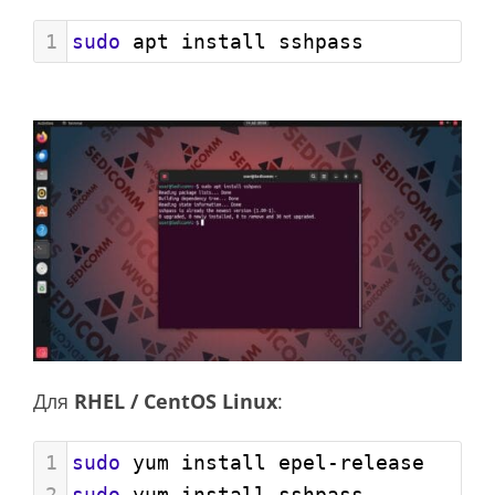
1
sudo
 apt install sshpass
Для
RHEL / CentOS Linux
:
1
sudo
 yum install epel-release
2
sudo
 yum install sshpass