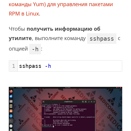
команды Yum) для управления пакетами
RPM в Linux
.
Чтобы
получить информацию об
утилите
, выполните команду
с
sshpass
опцией
:
-h
1
sshpass 
-h