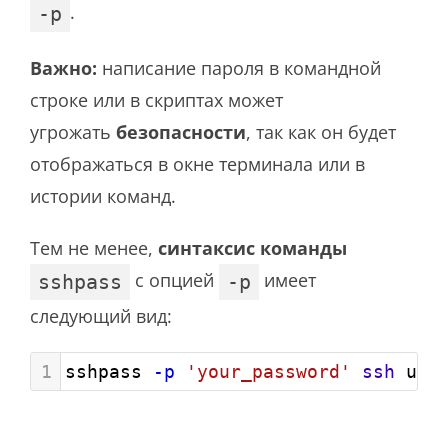
.
-p
Важно:
написание пароля в командной
строке или в скриптах может
угрожать
безопасности
, так как он будет
отображаться в окне терминала или в
истории команд.
Тем не менее,
синтаксис команды
с опцией
имеет
sshpass
-p
следующий вид:
1
sshpass 
-p
'your_password'
ssh
 use