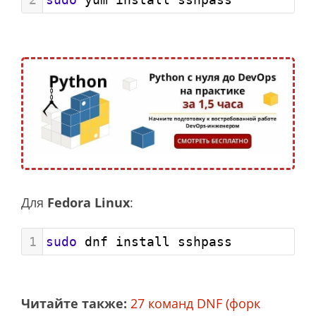
Для
Fedora Linux
:
1
sudo
 dnf install sshpass
Читайте также:
27 команд DNF (форк