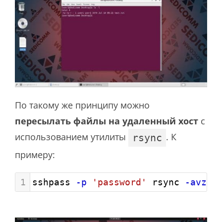
По такому же принципу можно
пересылать файлы на удаленный хост
с
использованием утилиты
. К
rsync
примеру:
1
sshpass 
-p
'password'
 rsync 
-avz
 /