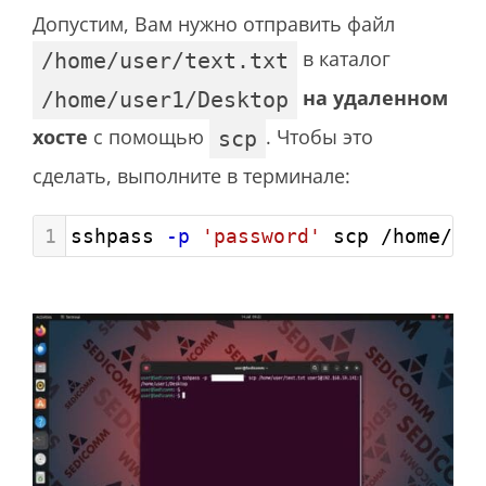
Допустим, Вам нужно отправить файл
в каталог
/home/user/text.txt
на удаленном
/home/user1/Desktop
хосте
с помощью
. Чтобы это
scp
сделать, выполните в терминале:
1
sshpass 
-p
'password'
 scp /home/us