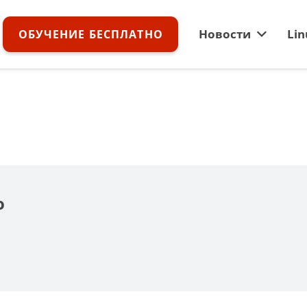
Новости
Lin
ОБУЧЕНИЕ БЕСПЛАТНО
Как настроить атрибут Locally Originated в BGP
11 лучших дистрибутивов Linux, основанных на Debian
Что такое venv и virtualenv в Python, и как их использовать
Установка и настройка Varnish Cache в Ubuntu
21 лучший текстовый редактор с открытым исходным кодом (GUI + CLI) в 2021 году
Как правильно установить Python на Windows: разбор по пунктам
Генератор трафика Cisco IOS IP SLA
о