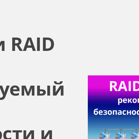
мментария
и RAID
дуемый
сти и