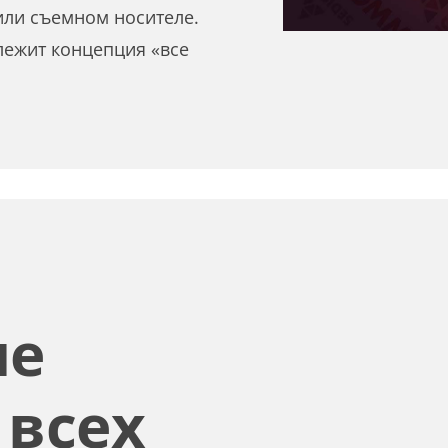
или съемном носителе.
лежит концепция «все
ие
 всех