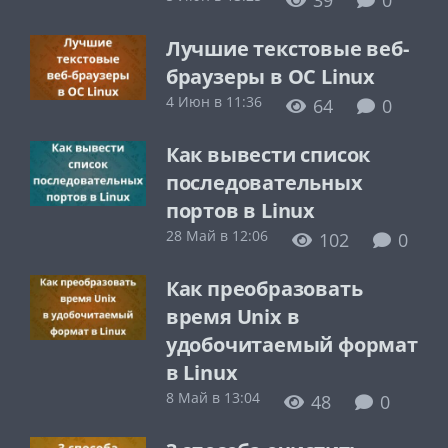
Лучшие текстовые веб-
браузеры в ОС Linux
4 Июн в 11:36
64
0
Как вывести список
последовательных
портов в Linux
28 Май в 12:06
102
0
Как преобразовать
время Unix в
удобочитаемый формат
в Linux
8 Май в 13:04
48
0