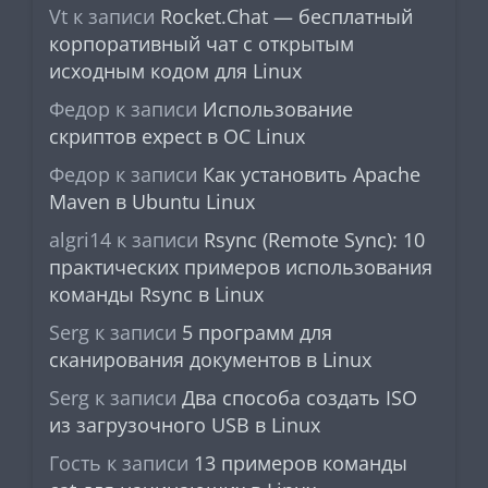
Vt
к записи
Rocket.Chat — бесплатный
корпоративный чат с открытым
исходным кодом для Linux
Федор
к записи
Использование
скриптов expect в ОС Linux
Федор
к записи
Как установить Apache
Maven в Ubuntu Linux
algri14
к записи
Rsync (Remote Sync): 10
практических примеров использования
команды Rsync в Linux
Serg
к записи
5 программ для
сканирования документов в Linux
Serg
к записи
Два способа создать ISO
из загрузочного USB в Linux
Гость
к записи
13 примеров команды