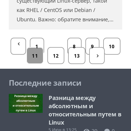
существующий Linux-сервер, такой
как RHEL / CentOS или Debian /
Ubuntu. Важно: обратите внимание,…
…
1
8
9
10
11
12
13
Последние записи
Разница между
абсолютным и
относительным путем в
Linux
5 Июн в 13:25
39
0