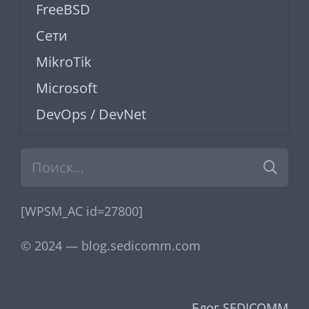
FreeBSD
Сети
MikroTik
Microsoft
DevOps / DevNet
Найти:
[WPSM_AC id=27800]
© 2024 — blog.sedicomm.com
Блог SEDICOMM