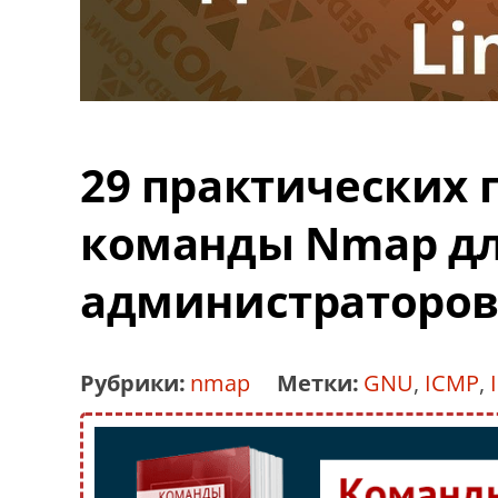
29 практических
команды Nmap дл
администраторов
Рубрики:
nmap
Метки:
GNU
,
ICMP
,