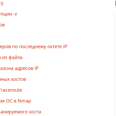
су
пции -v
ов
еров по последнему октетe IP
в из файла
азона адресов IP
нных хостов
raceroute
ия ОС в Nmap
канируемого хоста