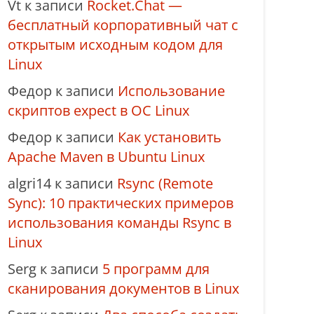
Vt
к записи
Rocket.Chat —
бесплатный корпоративный чат с
открытым исходным кодом для
Linux
Федор
к записи
Использование
скриптов expect в ОС Linux
Федор
к записи
Как установить
Apache Maven в Ubuntu Linux
algri14
к записи
Rsync (Remote
Sync): 10 практических примеров
использования команды Rsync в
Linux
Serg
к записи
5 программ для
сканирования документов в Linux