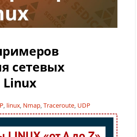
 примеров
я сетевых
 Linux
IP
,
linux
,
Nmap
,
Traceroute
,
UDP