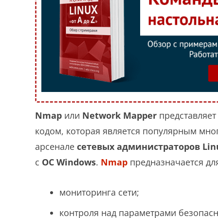
Nmap
или
Network Mapper
представляет
кодом, которая является популярным мн
арсенале
сетевых администраторов Lin
с
ОС Windows
.
Nmap
предназначается дл
мониторинга сети;
контроля над параметрами безопасн