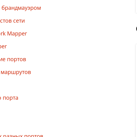
а брандмауэром
стов сети
rk Mapper
per
ие портов
и маршрутов
о порта
х разных портов