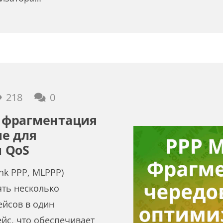
218
0
k: фрагментация
е для
 QoS
link PPP, MLPPP)
ять несколько
ейсов в один
йс, что обеспечивает