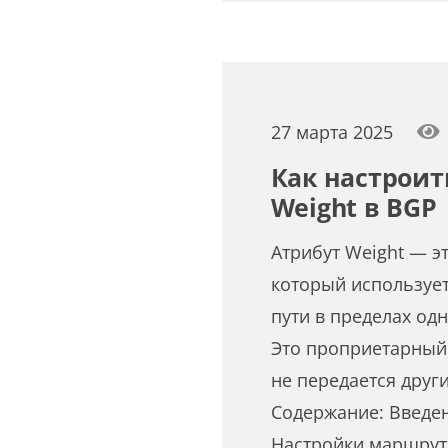
27 марта 2025
Как настроит
Weight в BGP
Атрибут Weight — э
который используе
пути в пределах од
Это проприетарный 
не передается друг
Содержание: Введе
Настройки маршрут