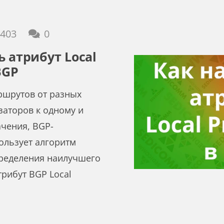
403
0
ь атрибут Local
BGP
ршрутов от разных
аторов к одному и
ачения, BGP-
ользует алгоритм
пределения наилучшего
трибут BGP Local