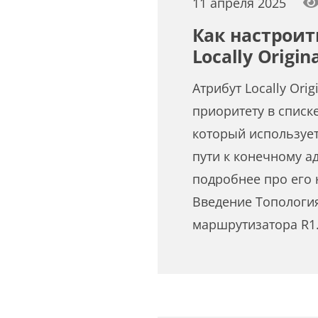
11 апреля 2025
Как настроит
Locally Origin
Атрибут Locally Orig
приоритету в списк
который используе
пути к конечному а
подробнее про его 
Введение Топологи
маршрутизатора R