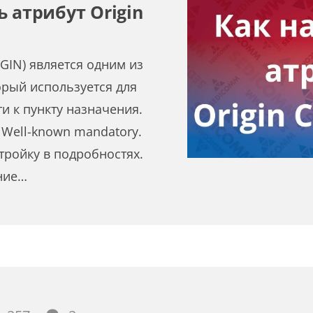
 атрибут Origin
IGIN) является одним из
орый используется для
и к пункту назначения.
 Well-known mandatory.
тройку в подробностях.
ние…