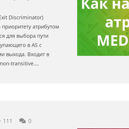
xit Discriminator)
 приоритету атрибутом
ся для выбора пути
тупающего в AS с
и выхода. Входит в
non-transitive.…
111
0