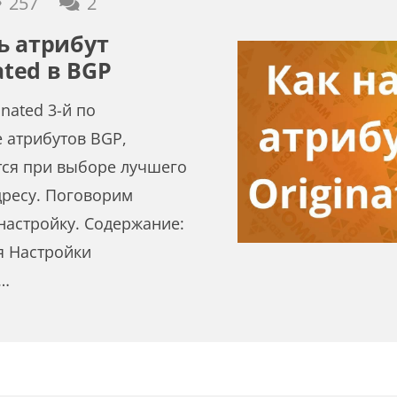
комментария
257
2
ь атрибут
ated в BGP
inated 3-й по
е атрибутов BGP,
тся при выборе лучшего
дресу. Поговорим
настройку. Содержание:
я Настройки
1…