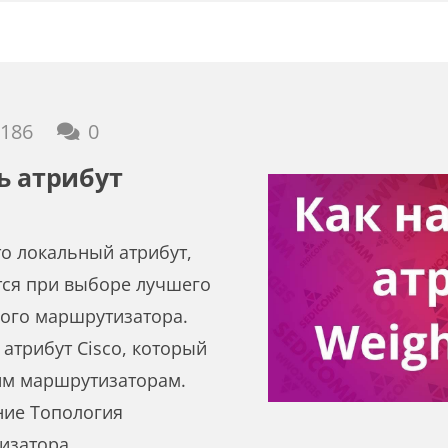
186
0
ь атрибут
то локальный атрибут,
тся при выборе лучшего
ного маршрутизатора.
атрибут Cisco, который
им маршрутизаторам.
ние Топология
изатора…