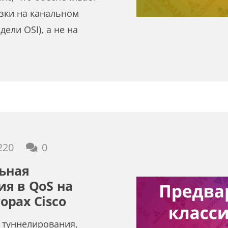
зки на канальном
дели OSI), а не на
220
0
ьная
я в QoS на
рах Cisco
 туннелирования,