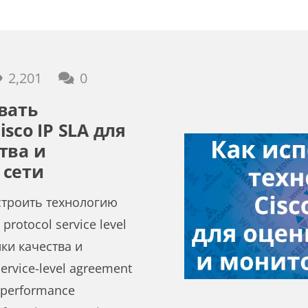
2,201
0
вать
sco IP SLA для
тва и
 сети
строить технологию
 protocol service level
ки качества и
ervice-level agreement
 performance