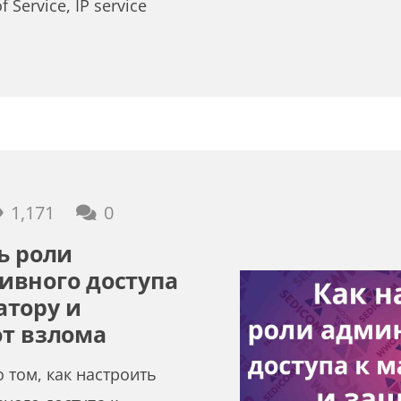
f Service, IP service
1,171
0
ь роли
ивного доступа
атору и
от взлома
 том, как настроить