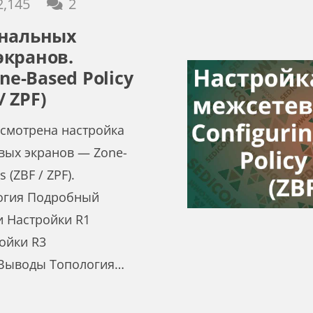
комментария
2,145
2
ональных
экранов.
one-Based Policy
/ ZPF)
ссмотрена настройка
вых экранов — Zone-
s (ZBF / ZPF).
огия Подробный
и Настройки R1
ойки R3
 Выводы Топология…