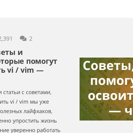
комментария
2,391
2
веты и
оторые помогут
 vi / vim —
 статьи с советами,
ь vi / vim мы уже
олезных лайфхаков,
енно упростить жизнь
ние уверенно работать