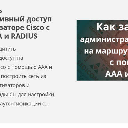
ь
ивный доступ
аторе Cisco с
 и RADIUS
щитить
доступ на
sco с помощью AAA и
 построить сеть из
тизаторов и
ды CLI для настройки
 аутентификации с…