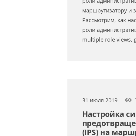
роли административ
маршрутизатору и з
Рассмотрим, как на
роли административ
multiple role views, 
31 июля 2019
Настройка с
предотвраще
(IPS) на мар