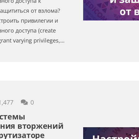
ного доступа к
ащититься от взлома?
строить привилегии и
ного доступа (create
grant varying privileges,…
1,477
0
истемы
ния вторжений
шрутизаторе