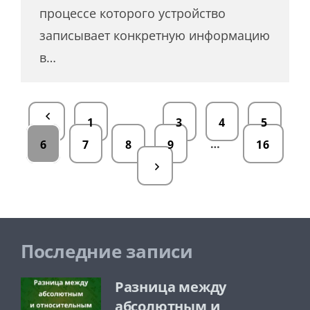
процессе которого устройство
записывает конкретную информацию
в…
…
1
3
4
5
…
6
7
8
9
16
Последние записи
Разница между
абсолютным и