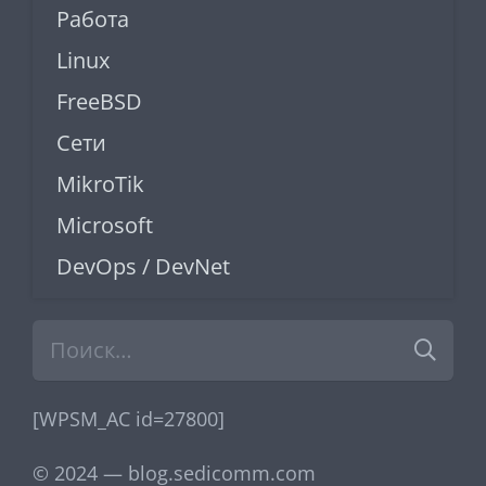
Работа
Linux
FreeBSD
Сети
MikroTik
Microsoft
DevOps / DevNet
Найти:
[WPSM_AC id=27800]
© 2024 — blog.sedicomm.com