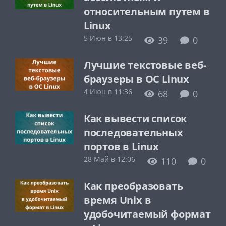
относительным путем в
Linux
5 Июн в 13:25
39
0
Лучшие текстовые веб-
браузеры в ОС Linux
4 Июн в 11:36
68
0
Как вывести список
последовательных
портов в Linux
28 Май в 12:06
110
0
Как преобразовать
время Unix в
удобочитаемый формат