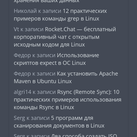
Николай
к записи
12 практических
примеров команды grep в Linux
Vt
к записи
Rocket.Chat — бесплатный
корпоративный чат с открытым
исходным кодом для Linux
Федор
к записи
Использование
скриптов expect в ОС Linux
Федор
к записи
Как установить Apache
Maven в Ubuntu Linux
algri14
к записи
Rsync (Remote Sync): 10
практических примеров использования
команды Rsync в Linux
Serg
к записи
5 программ для
сканирования документов в Linux
Serg
к записи
Два способа создать ISO