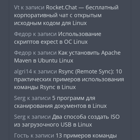
Vt
к записи
Rocket.Chat — бесплатный
корпоративный чат с открытым
исходным кодом для Linux
Федор
к записи
Использование
скриптов expect в ОС Linux
Федор
к записи
Как установить Apache
Maven в Ubuntu Linux
algri14
к записи
Rsync (Remote Sync): 10
практических примеров использования
команды Rsync в Linux
Serg
к записи
5 программ для
сканирования документов в Linux
Serg
к записи
Два способа создать ISO
из загрузочного USB в Linux
Гость
к записи
13 примеров команды