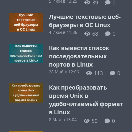
5 Июн в 13:25
39
0
Лучшие текстовые веб-
браузеры в ОС Linux
4 Июн в 11:36
68
0
Как вывести список
последовательных
портов в Linux
28 Май в 12:06
113
0
Как преобразовать
время Unix в
удобочитаемый формат
в Linux
8 Май в 13:04
50
0