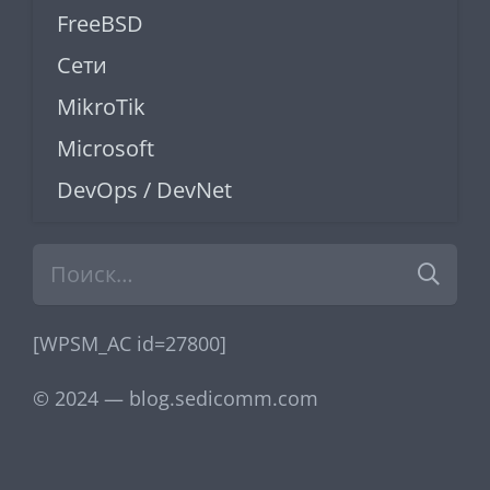
FreeBSD
Сети
MikroTik
Microsoft
DevOps / DevNet
Найти:
[WPSM_AC id=27800]
© 2024 — blog.sedicomm.com