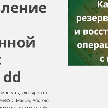
вление
нной
с
 dd
вировать, клонировать,
reeBSD, MacOS, Android