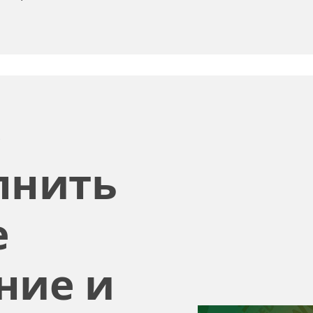
комментария
лнить
е
ние и