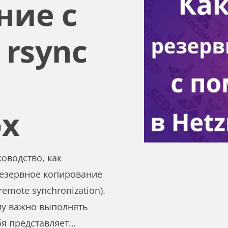
ние с
rsync
ox
оводство, как
резервное копирование
emote synchronization).
му важно выполнять
бя представляет…