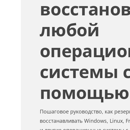
восстано
любой
операцио
системы 
помощью
Пошаговое руководство, как резер
восстанавливать Windows, Linux, F