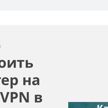
комментария
3
оить
ер на
nVPN в