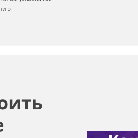
ти от
оить
е