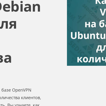
Debian
для
ва
на базе OpenVPN
оличества клиентов,
ь. Вы узнаете, как