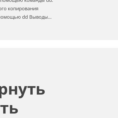
с помощью команды dd.
ого копирования
 помощью dd Выводы…
мментарий
рнуть
ить