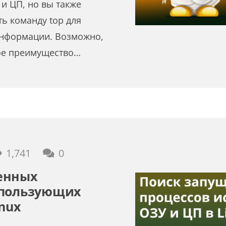
и ЦП, но вы также
ь команду top для
информации. Возможно,
ое преимущество…
1,741
0
енных
спользующих
nux