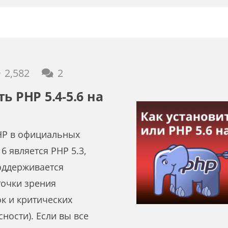
комментария
2,582
2
ь PHP 5.4-5.6 на
HP в официальных
6 является PHP 5.3,
оддерживается
точки зрения
к и критических
ности). Если вы все