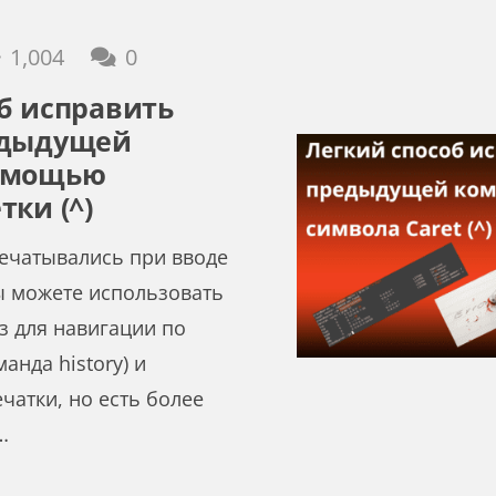
1,004
0
б исправить
едыдущей
омощью
тки (^)
ечатывались при вводе
ы можете использовать
з для навигации по
анда history) и
чатки, но есть более
…