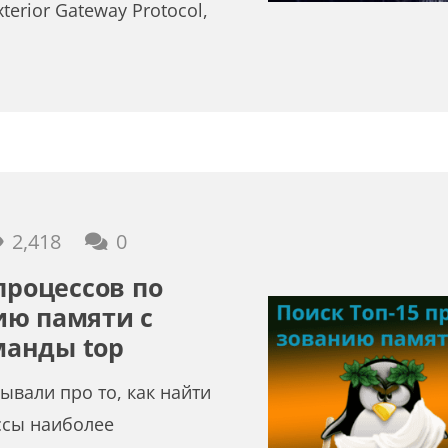
erior Gateway Protocol,
2,418
0
процессов по
ию памяти с
анды top
ывали про то, как найти
сы наиболее