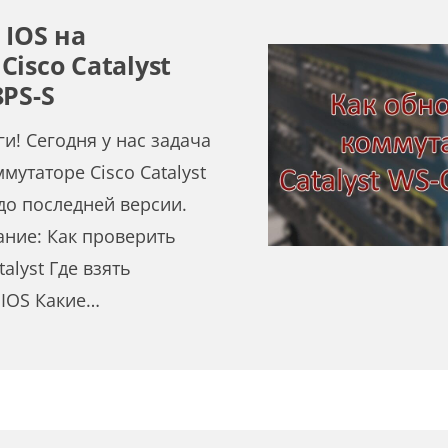
 IOS на
isco Catalyst
PS-S
и! Сегодня у нас задача
мутаторе Cisco Catalyst
до последней версии.
ние: Как проверить
alyst Где взять
IOS Какие…