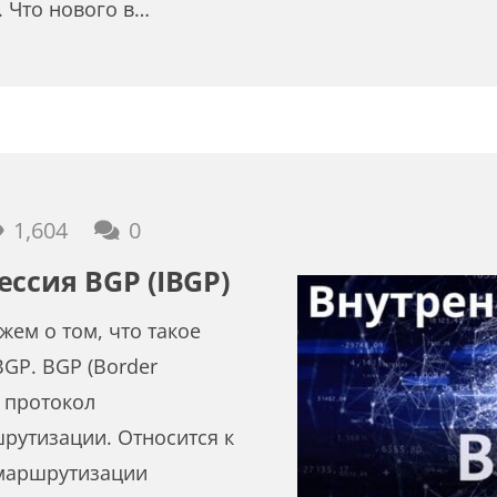
). Что нового в…
1,604
0
ессия BGP (IBGP)
ем о том, что такое
BGP. BGP (Border
— протокол
рутизации. Относится к
 маршрутизации