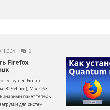
1,364
0
ь Firefox
nux
о выпущен Firefox
x (32/64 бит), Mac OSX,
 Бинарный пакет теперь
загрузки для систем