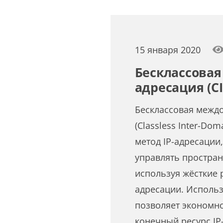
15 января 2020
Бесклассова
адресация (C
Бесклассовая межд
(Classless Inter-Dom
метод IP-адресации
управлять простран
используя жёсткие 
адресации. Использ
позволяет экономн
конечный ресурс IP