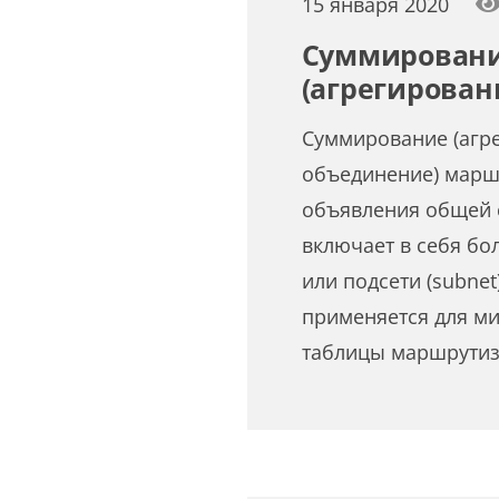
15 января 2020
Суммирован
(агрегирован
Суммирование (агр
объединение) марш
объявления общей с
включает в себя бо
или подсети (subne
применяется для м
таблицы маршрутиз