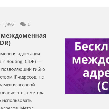
1,992
0
я междоменная
IDR)
оменная адресация
ain Routing, CIDR) —
, позволяющий гибко
ством IP-адресов, не
рамки классовой
ование этого метода
о использовать
-адресов. Метод…