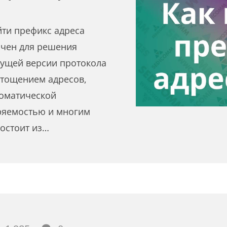
йти префикс адреса
начен для решения
кущей версии протокола
истощением адресов,
томатической
ряемостью и многим
состоит из…