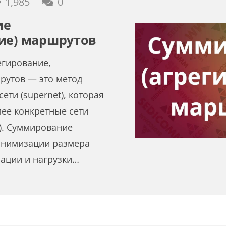
1,985
0
ие
ие) маршрутов
егирование,
рутов — это метод
ети (supernet), которая
лее конкретные сети
t). Суммирование
инимизации размера
ации и нагрузки…