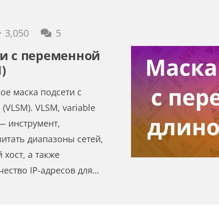
комментариев
3,050
5
и с переменной
)
ое маска подсети с
VLSM). VLSM, variable
 — инструмент,
итать диапазоны сетей,
 хост, а также
ество IP-адресов для…