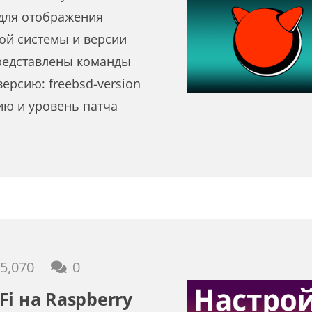
для отображения
ой системы и версии
представлены команды
версию: freebsd-version
ию и уровень патча
5,070
0
i на Raspberry